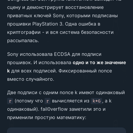
сцену и демонстрирует восстановление
приватных ключей Sony, которыми подписаны
прошивки PlayStation 3. Одна ошибка в
криптографии - и вся система безопасности
рассыпалась.
Sony использовала ECDSA для подписи
прошивок. И использовала
одно и то же значение
k
для всех подписей. Фиксированный nonce
вместо случайного.
Две подписи с одним nonce k имеют одинаковый
(потому что
вычисляется из
, а k
r
r
k*G
одинаковый). fail0verflow заметили это и
применили простую математику: