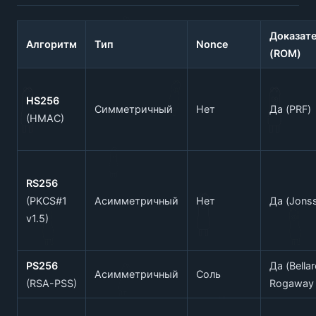
Доказат
Алгоритм
Тип
Nonce
(ROM)
HS256
Симметричный
Нет
Да (PRF)
(HMAC)
RS256
(PKCS#1
Асимметричный
Нет
Да (Jonss
v1.5)
PS256
Да (Bellar
Асимметричный
Соль
(RSA-PSS)
Rogaway 