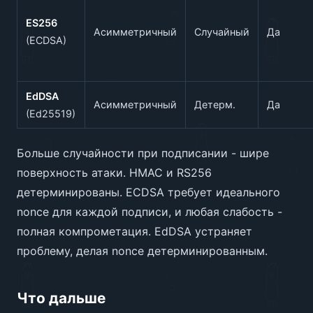
ES256
Асимметричный
Случайный
Да
(ECDSA)
EdDSA
Асимметричный
Детерм.
Да
(Ed25519)
Больше случайности при подписании - шире
поверхность атаки. HMAC и RS256
детерминированы. ECDSA требует идеального
nonce для каждой подписи, и любая слабость -
полная компрометация. EdDSA устраняет
проблему, делая nonce детерминированным.
Что дальше