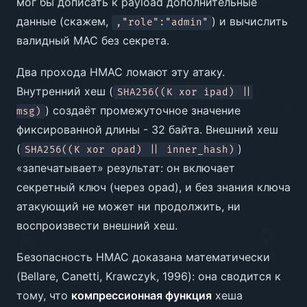
мог бы дописать к payload дополнительные
данные (скажем,
) и вычислить
,"role":"admin"
валидный MAC без секрета.
Два прохода HMAC ломают эту атаку.
Внутренний хеш (
SHA256((K xor ipad) ||
) создаёт промежуточное значение
msg)
фиксированной длины - 32 байта. Внешний хеш
(
)
SHA256((K xor opad) || inner_hash)
«запечатывает» результат: он включает
секретный ключ (через opad), и без знания ключа
атакующий не может ни продолжить, ни
воспроизвести внешний хеш.
Безопасность HMAC доказана математически
(Bellare, Canetti, Krawczyk, 1996): она сводится к
тому, что
компрессионная функция
хеша