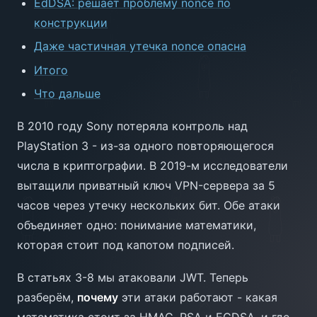
EdDSA: решает проблему nonce по
конструкции
Даже частичная утечка nonce опасна
Итого
Что дальше
В 2010 году Sony потеряла контроль над
PlayStation 3 - из-за одного повторяющегося
числа в криптографии. В 2019-м исследователи
вытащили приватный ключ VPN-сервера за 5
часов через утечку нескольких бит. Обе атаки
объединяет одно: понимание математики,
которая стоит под капотом подписей.
В статьях 3-8 мы атаковали JWT. Теперь
разберём,
почему
эти атаки работают - какая
математика стоит за HMAC, RSA и ECDSA, и где