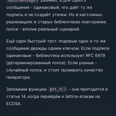
разный), а для одного
hash(message)
сообщения - одинаковый, что даёт ту же
подпись и не создаёт утечки. Но в кастомных
реализациях и старых библиотеках повторение
nonce - вполне реальный сценарий.
Ещё один быстрый тест: подпиши одно и то же
сообщение дважды одним ключом. Если подписи
одинаковые - библиотека использует RFC 6979
(детерминированный nonce). Если разные -
случайный nonce, и стоит проверить качество
генератора.
Запомним функцию
- она пригодится в
get_r()
статье 14, когда перейдём к lattice-атакам на
ECDSA.