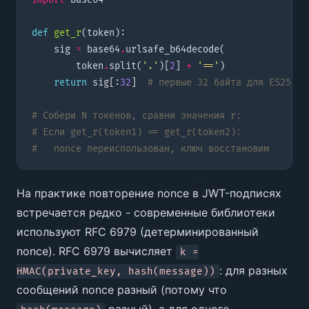
def
get_r
(
token
):
sig
=
base64
.
urlsafe_b64decode
(
token
.
split
(
'.'
)[
2
]
+
'=='
)
return
sig
[:
32
]
# первые 32 байта для ES256
# Собери N токенов, сравни значения r:
# Если get_r(token1) == get_r(token2):
#   nonce переиспользован, ключ восстановим
На практике повторение nonce в JWT-подписях
встречается редко - современные библиотеки
используют RFC 6979 (детерминированный
nonce). RFC 6979 вычисляет
k =
: для разных
HMAC(private_key, hash(message))
сообщений nonce разный (потому что