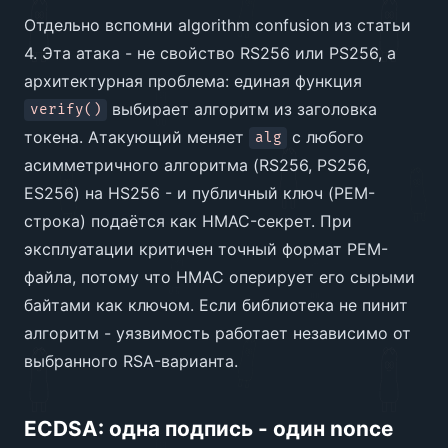
Отдельно вспомни algorithm confusion из статьи
4. Эта атака - не свойство RS256 или PS256, а
архитектурная проблема: единая функция
выбирает алгоритм из заголовка
verify()
токена. Атакующий меняет
с любого
alg
асимметричного алгоритма (RS256, PS256,
ES256) на HS256 - и публичный ключ (PEM-
строка) подаётся как HMAC-секрет. При
эксплуатации критичен точный формат PEM-
файла, потому что HMAC оперирует его сырыми
байтами как ключом. Если библиотека не пинит
алгоритм - уязвимость работает независимо от
выбранного RSA-варианта.
ECDSA: одна подпись - один nonce