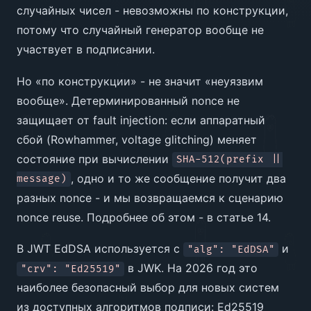
случайных чисел - невозможны по конструкции,
потому что случайный генератор вообще не
участвует в подписании.
Но «по конструкции» - не значит «неуязвим
вообще». Детерминированный nonce не
защищает от fault injection: если аппаратный
сбой (Rowhammer, voltage glitching) меняет
состояние при вычислении
SHA-512(prefix ||
, одно и то же сообщение получит два
message)
разных nonce - и мы возвращаемся к сценарию
nonce reuse. Подробнее об этом - в статье 14.
В JWT EdDSA используется с
и
"alg": "EdDSA"
в JWK. На 2026 год это
"crv": "Ed25519"
наиболее безопасный выбор для новых систем
из доступных алгоритмов подписи: Ed25519