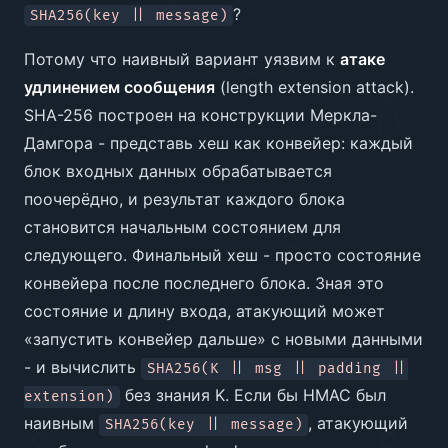
?
SHA256(key || message)
Потому что наивный вариант уязвим к
атаке
удлинением сообщения
(length extension attack).
SHA-256 построен на конструкции Меркла-
Дамгора - представь хеш как конвейер: каждый
блок входных данных обрабатывается
поочерёдно, и результат каждого блока
становится начальным состоянием для
следующего. Финальный хеш - просто состояние
конвейера после последнего блока. Зная это
состояние и длину входа, атакующий может
«запустить конвейер дальше» с новыми данными
- и вычислить
SHA256(K || msg || padding ||
без знания K. Если бы HMAC был
extension)
наивным
, атакующий
SHA256(key || message)