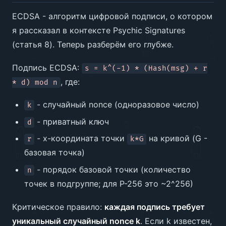
ECDSA - алгоритм цифровой подписи, о котором
я рассказал в контексте Psychic Signatures
(статья 8). Теперь разберём его глубже.
Подпись ECDSA:
s = k^(-1) * (Hash(msg) + r
, где:
* d) mod n
- случайный nonce (одноразовое число)
k
- приватный ключ
d
- x-координата точки
на кривой (G -
r
k*G
базовая точка)
- порядок базовой точки (количество
n
точек в подгруппе; для P-256 это ~2^256)
Критическое правило:
каждая подпись требует
уникальный случайный nonce k
. Если k известен,