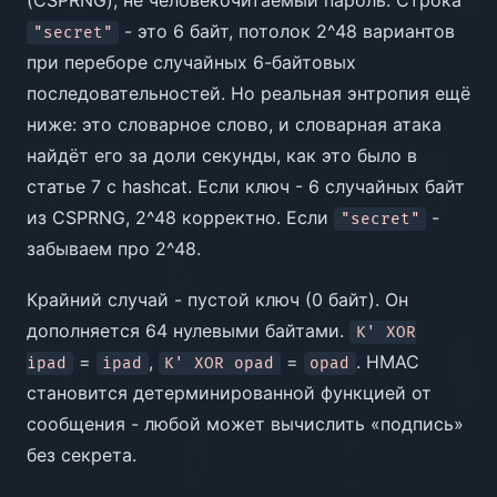
(CSPRNG), не человекочитаемый пароль. Строка
- это 6 байт, потолок 2^48 вариантов
"secret"
при переборе случайных 6-байтовых
последовательностей. Но реальная энтропия ещё
ниже: это словарное слово, и словарная атака
найдёт его за доли секунды, как это было в
статье 7 с hashcat. Если ключ - 6 случайных байт
из CSPRNG, 2^48 корректно. Если
-
"secret"
забываем про 2^48.
Крайний случай - пустой ключ (0 байт). Он
дополняется 64 нулевыми байтами.
K' XOR
=
,
=
. HMAC
ipad
ipad
K' XOR opad
opad
становится детерминированной функцией от
сообщения - любой может вычислить «подпись»
без секрета.