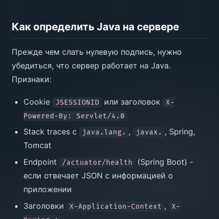
Как определить Java на сервере
Прежде чем слать нулевую подпись, нужно
убедиться, что сервер работает на Java.
Признаки:
Cookie
или заголовок
JSESSIONID
X-
Powered-By: Servlet/4.0
Stack traces с
,
, Spring,
java.lang.
javax.
Tomcat
Endpoint
(Spring Boot) -
/actuator/health
если отвечает JSON с информацией о
приложении
Заголовки
,
X-Application-Context
X-