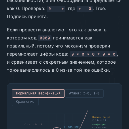
бесконечности), а ее x-координата определяется
как 0. Проверка:
, где
. True.
0 == r
r = 0
Подпись принята.
Если провести аналогию - это как замок, в
котором код
принимается как
0000
правильный, потому что механизм проверки
перемножает цифры кода:
,
0 * 0 * 0 * 0 = 0
и сравнивает с секретным значением, которое
тоже вычислилось в 0 из-за той же ошибки.
Нормальная верификация
Атака: r=0, s=0
Сравнение
Подпись: (r, s)
r ≠ 0, s ≠ 0
y² = x³ - 3x + 3
Верификация:
Q (публ. ключ)
u₁ = hash·s⁻¹