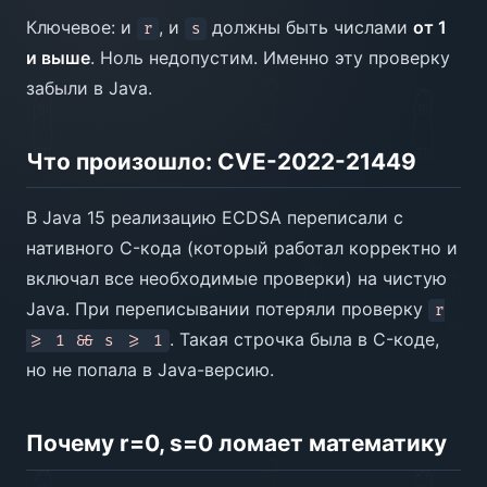
Ключевое: и
, и
должны быть числами
от 1
r
s
и выше
. Ноль недопустим. Именно эту проверку
забыли в Java.
Что произошло: CVE-2022-21449
В Java 15 реализацию ECDSA переписали с
нативного C-кода (который работал корректно и
включал все необходимые проверки) на чистую
Java. При переписывании потеряли проверку
r
. Такая строчка была в C-коде,
>= 1 && s >= 1
но не попала в Java-версию.
Почему r=0, s=0 ломает математику