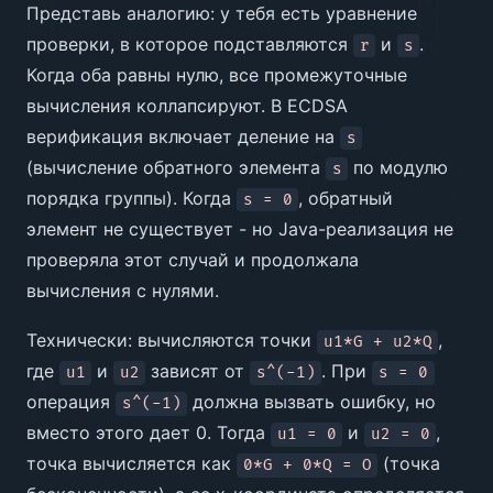
Представь аналогию: у тебя есть уравнение
проверки, в которое подставляются
и
.
r
s
Когда оба равны нулю, все промежуточные
вычисления коллапсируют. В ECDSA
верификация включает деление на
s
(вычисление обратного элемента
по модулю
s
порядка группы). Когда
, обратный
s = 0
элемент не существует - но Java-реализация не
проверяла этот случай и продолжала
вычисления с нулями.
Технически: вычисляются точки
,
u1*G + u2*Q
где
и
зависят от
. При
u1
u2
s^(-1)
s = 0
операция
должна вызвать ошибку, но
s^(-1)
вместо этого дает 0. Тогда
и
,
u1 = 0
u2 = 0
точка вычисляется как
(точка
0*G + 0*Q = O