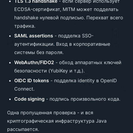
TLS 1.3 handshake
- если сервер использует
ECDSA-сертификат, MITM может подделать
handshake нулевой подписью. Перехват всего
трафика.
SAML assertions
- подделка SSO-
аутентификации. Вход в корпоративные
системы без пароля.
WebAuthn/FIDO2
- обход аппаратных ключей
безопасности (YubiKey и т.д.).
OIDC ID tokens
- подделка identity в OpenID
Connect.
Code signing
- подпись произвольного кода.
Одна пропущенная проверка - и вся
криптографическая инфраструктура Java
рассыпается.