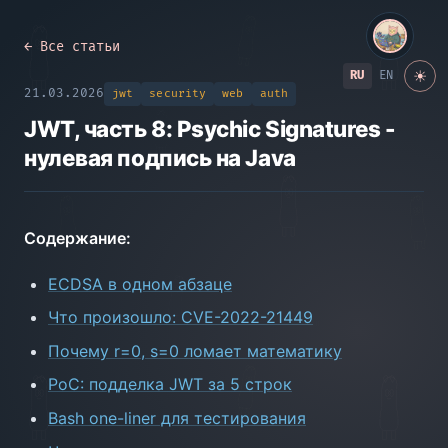
← Все статьи
☀
RU
EN
21.03.2026
jwt
security
web
auth
JWT, часть 8: Psychic Signatures -
нулевая подпись на Java
Содержание:
ECDSA в одном абзаце
Что произошло: CVE-2022-21449
Почему r=0, s=0 ломает математику
PoC: подделка JWT за 5 строк
Bash one-liner для тестирования