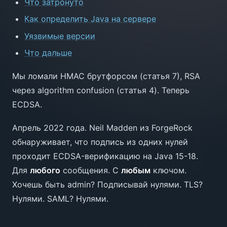
Что затронуто
Как определить Java на сервере
Уязвимые версии
Что дальше
Мы ломали HMAC брутфорсом (статья 7), RSA
через algorithm confusion (статья 4). Теперь
ECDSA.
Апрель 2022 года. Neil Madden из ForgeRock
обнаруживает, что подпись из одних нулей
проходит ECDSA-верификацию на Java 15-18.
Для
любого
сообщения. С
любым
ключом.
Хочешь быть admin? Подписывай нулями. TLS?
Нулями. SAML? Нулями.