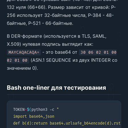
132 нуля (66+66). Размер зависит от кривой: P-
256 использует 32-байтные числа, P-384 - 48-
байтные, P-521 - 66-байтные.
В DER-формате (используется в TLS, SAML,
X.509) нулевая подпись выглядит как:
- это base64 от
MAYCAQACAQA=
30 06 02 01 00
(ASN.1 SEQUENCE из двух INTEGER со
02 01 00
значением 0).
Bash one-liner для тестирования
TOKEN
=
$(
python3 -c 