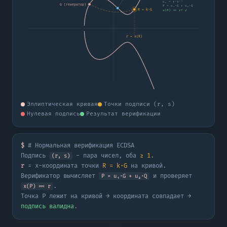
u₂ = r·s⁻¹
G (генератор)
P = u₁·G + u₂·Q
R = k·G
x(P) == r? ✓
r = x(R)
Эллиптическая кривая
Точки подписи (r, s)
Нулевая подпись
Результат верификации
$
# Нормальная верификация ECDSA
Подпись
- пара чисел, оба
≥ 1
.
(
r
,
s
)
r
= x-координата точки
R = k·G
на кривой.
Верификатор вычисляет
и проверяет
P = u₁·G + u₂·Q
.
x(P) == r
Точка P лежит на кривой → координата совпадает →
подпись валидна
.