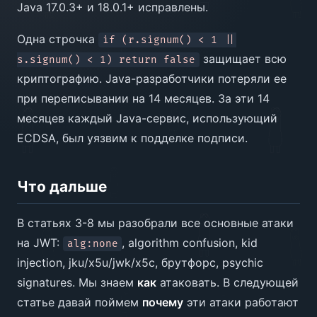
Java 17.0.3+ и 18.0.1+ исправлены.
Одна строчка
if (r.signum() < 1 ||
защищает всю
s.signum() < 1) return false
криптографию. Java-разработчики потеряли ее
при переписывании на 14 месяцев. За эти 14
месяцев каждый Java-сервис, использующий
ECDSA, был уязвим к подделке подписи.
Что дальше
В статьях 3-8 мы разобрали все основные атаки
на JWT:
, algorithm confusion, kid
alg:none
injection, jku/x5u/jwk/x5c, брутфорс, psychic
signatures. Мы знаем
как
атаковать. В следующей
статье давай поймем
почему
эти атаки работают