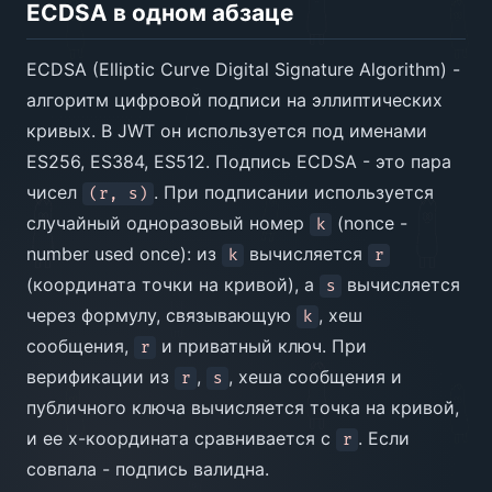
ECDSA в одном абзаце
ECDSA (Elliptic Curve Digital Signature Algorithm) -
алгоритм цифровой подписи на эллиптических
кривых. В JWT он используется под именами
ES256, ES384, ES512. Подпись ECDSA - это пара
чисел
. При подписании используется
(r, s)
случайный одноразовый номер
(nonce -
k
number used once): из
вычисляется
k
r
(координата точки на кривой), а
вычисляется
s
через формулу, связывающую
, хеш
k
сообщения,
и приватный ключ. При
r
верификации из
,
, хеша сообщения и
r
s
публичного ключа вычисляется точка на кривой,
и ее x-координата сравнивается с
. Если
r
совпала - подпись валидна.